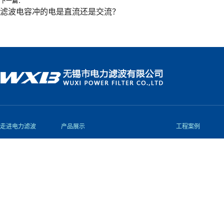
下一篇：
滤波电容冲的电是直流还是交流？
走进电力滤波
产品展示
工程案例
企业荣誉
轨道交通直流支撑电容器
公司介绍
柔直直流支撑电容器
公司资质
新能源、变频器直流支撑用电容器
行业地位
交流滤波电容器
质量管理
脉冲电容器
吸收电容器
阻尼电感、电阻