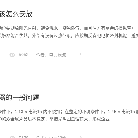
该怎么安放
地位要避免阳光直射，避免溅水，避免潮气，而且后方有富余的操纵空间
接触器能否优越，外部有没有过热征象，应按期反省配电柜密封机能，避
5052
作者：电力滤波
器的一般问题
件下，1.13In 电流1h 内不脱扣；在整定的环境条件下，1.45In 电
的双金属片品质不稳定，举措光阴团圆性较大，形成企业...