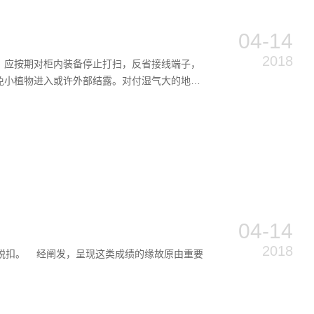
04-14
2018
。应按期对柜内装备停止打扫，反省接线端子，
免小植物进入或许外部结露。对付湿气大的地域
04-14
2018
流1h 脱扣。 经阐发，呈现这类成绩的缘故原由重要