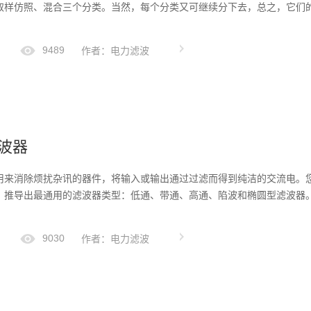
取样仿照、混合三个分类。当然，每个分类又可继续分下去，总之，它们的
9489
作者：电力滤波
波器
用来消除烦扰杂讯的器件，将输入或输出通过过滤而得到纯洁的交流电。
推导出最通用的滤波器类型：低通、带通、高通、陷波和椭圆型滤波器。传递函数
9030
作者：电力滤波