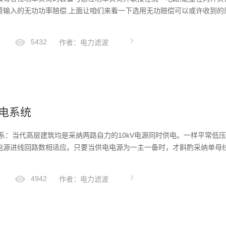
输入的无功功率赔偿.上面让咱们来看一下选用无功赔偿可以或许收到的感化是
5432
作者：电力滤波
电系统
电体系：当代高层建筑均是采纳两路自力的10kV电源同时供电。一样平常
电源进线回路数相适应。只要当供电电源为一主一备时，才斟酌采纳单母线不
4942
作者：电力滤波