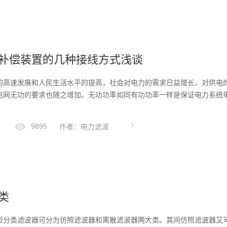
补偿装置的几种接线方式浅谈
的高速发展和人民生活水平的提高，社会对电力的需求日益增长，对供电
电网无功的要求也随之增加。无功功率如同有功功率一样是保证电力系统
9895
作者：电力滤波
类
型分类滤波器可分为仿照滤波器和离散滤波器两大类。其间仿照滤波器又可