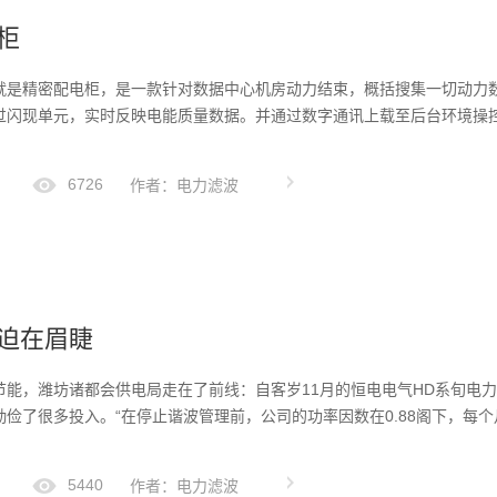
柜
就是精密配电柜，是一款针对数据中心机房动力结束，概括搜集一切动力
过闪现单元，实时反映电能质量数据。并通过数字通讯上载至后台环境操
6726
作者：电力滤波
迫在眉睫
节能，潍坊诸都会供电局走在了前线：自客岁11月的恒电电气HD系旬电
俭了很多投入。“在停止谐波管理前，公司的功率因数在0.88阁下，每个月需
5440
作者：电力滤波