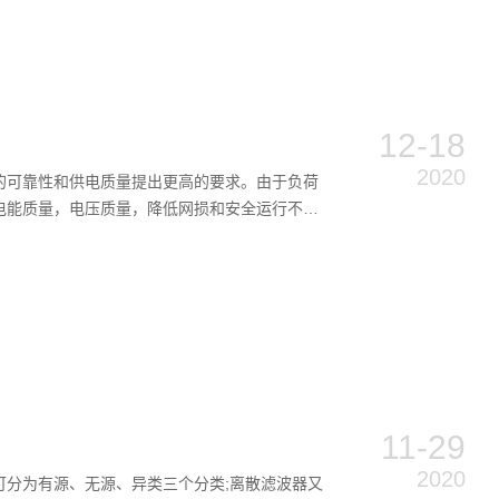
12-18
2020
的可靠性和供电质量提出更高的要求。由于负荷
电能质量，电压质量，降低网损和安全运行不可
11-29
2020
分为有源、无源、异类三个分类;离散滤波器又