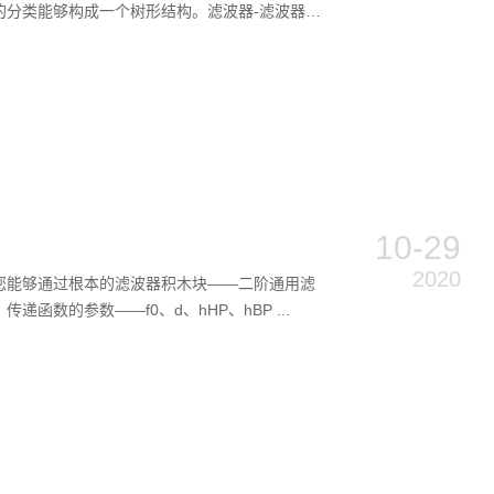
分类能够构成一个树形结构。滤波器-滤波器
10-29
2020
您能够通过根本的滤波器积木块——二阶通用滤
的参数——f0、d、hHP、hBP ...