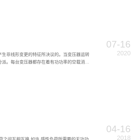
07-16
2020
产生非线形变更的特征所决议的。当变压器运转
分派。每台变压器都存在着有功功率的空载消耗
04-16
2018
之间互相互换.如许,感性负荷所需要的无功功