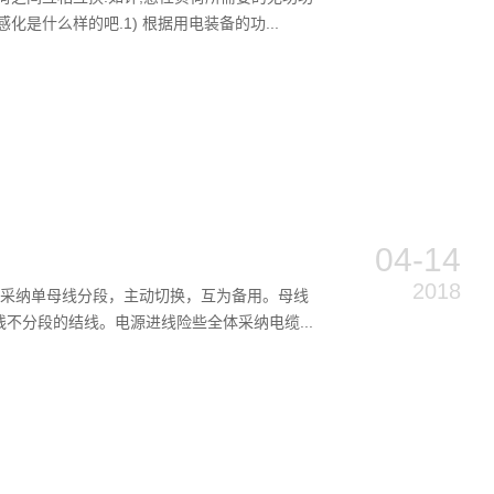
什么样的吧.1) 根据用电装备的功...
04-14
2018
低压采纳单母线分段，主动切换，互为备用。母线
分段的结线。电源进线险些全体采纳电缆...