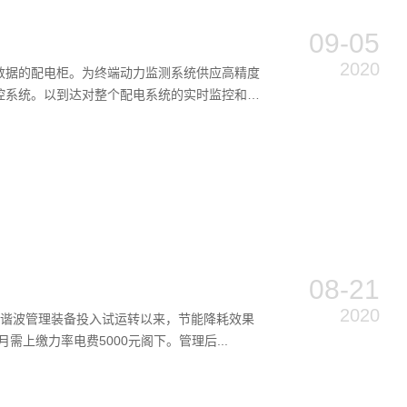
09-05
2020
数据的配电柜。为终端动力监测系统供应高精度
控系统。以到达对整个配电系统的实时监控和工
08-21
2020
力谐波管理装备投入试运转以来，节能降耗效果
上缴力率电费5000元阁下。管理后...