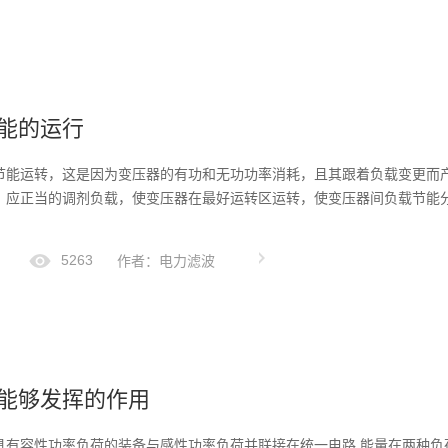
能的运行
节能运转，这是因为变压器的有功和无功功率消耗，且其跟着负载变更而
，应正当的调剂负载，使变压器在最好运转区运转，使变压器间负载节能
5263
作者：电力滤波
能够发挥的作用
具有容性功率负荷的装备与感性功率负荷并联接在统一电路,能量在两种负荷