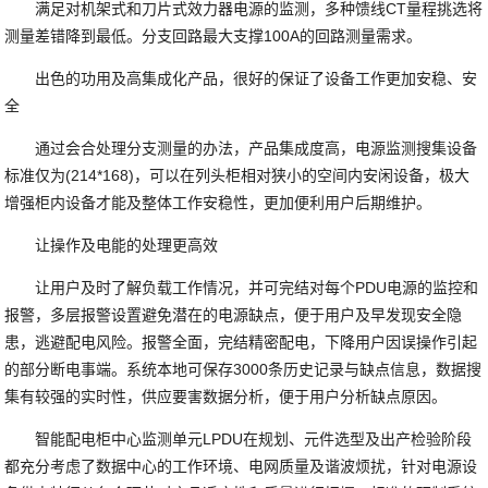
满足对机架式和刀片式效力器电源的监测，多种馈线CT量程挑选将
测量差错降到最低。分支回路最大支撑100A的回路测量需求。
出色的功用及高集成化产品，很好的保证了设备工作更加安稳、安
全
通过会合处理分支测量的办法，产品集成度高，电源监测搜集设备
标准仅为(214*168)，可以在列头柜相对狭小的空间内安闲设备，极大
增强柜内设备才能及整体工作安稳性，更加便利用户后期维护。
让操作及电能的处理更高效
让用户及时了解负载工作情况，并可完结对每个PDU电源的监控和
报警，多层报警设置避免潜在的电源缺点，便于用户及早发现安全隐
患，逃避配电风险。报警全面，完结精密配电，下降用户因误操作引起
的部分断电事端。系统本地可保存3000条历史记录与缺点信息，数据搜
集有较强的实时性，供应要害数据分析，便于用户分析缺点原因。
智能配电柜中心监测单元LPDU在规划、元件选型及出产检验阶段
都充分考虑了数据中心的工作环境、电网质量及谐波烦扰，针对电源设