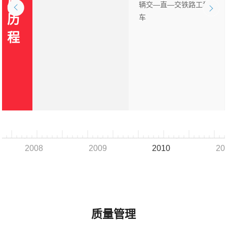
展
辆交—直—交铁路工程
历
车
程
2008
2009
2010
20
质量管理